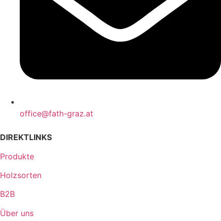
office@fath-graz.at
DIREKTLINKS
Produkte
Holzsorten
B2B
Über uns